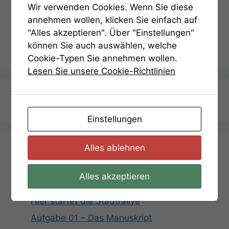
Wir verwenden Cookies. Wenn Sie diese
Kategorien
Hinweise
annehmen wollen, klicken Sie einfach auf
Aufgabe 14 – Lösung
"Alles akzeptieren". Über "Einstellungen"
Aufgabe 15 – Hinweis 2
können Sie auch auswählen, welche
Cookie-Typen Sie annehmen wollen.
Lesen Sie unsere Cookie-Richtlinien
Termin Anfragen
Einstellungen
Alles ablehnen
Aufgaben
Alles akzeptieren
Hier startet die Stadtrallye
Aufgabe 01 – Das Manuskript