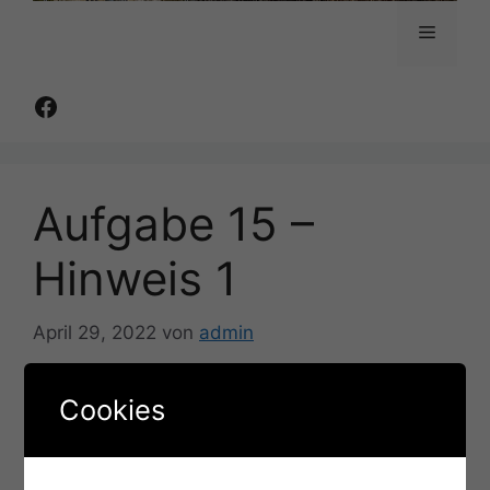
Menü
Facebook
Aufgabe 15 –
Hinweis 1
April 29, 2022
von
admin
Die Zahlen sind Koordinaten. Gebt sie genau so
Cookies
in Google Maps ein und lasst euch zu diesem
Punkt führen (Park am Bahnhof).