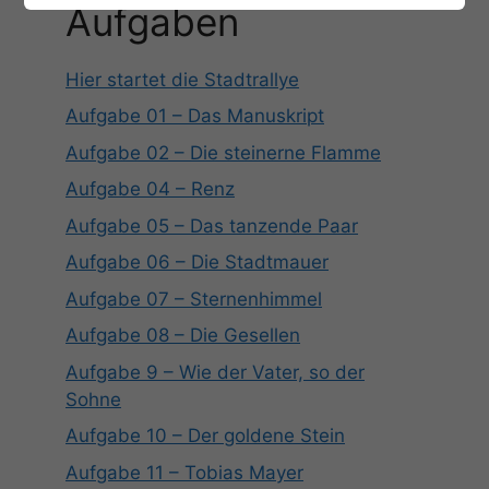
Aufgaben
Hier startet die Stadtrallye
Aufgabe 01 – Das Manuskript
Aufgabe 02 – Die steinerne Flamme
Aufgabe 04 – Renz
Aufgabe 05 – Das tanzende Paar
Aufgabe 06 – Die Stadtmauer
Aufgabe 07 – Sternenhimmel
Aufgabe 08 – Die Gesellen
Aufgabe 9 – Wie der Vater, so der
Sohne
Aufgabe 10 – Der goldene Stein
Aufgabe 11 – Tobias Mayer