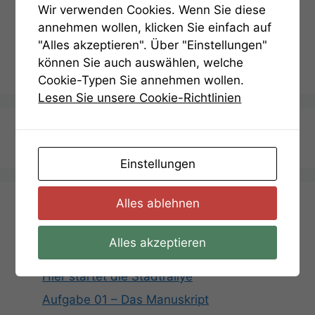
Wir verwenden Cookies. Wenn Sie diese
Kategorien
Hinweise
annehmen wollen, klicken Sie einfach auf
Aufgabe 9 – Lösung
"Alles akzeptieren". Über "Einstellungen"
Aufgabe 10 – Lösung
können Sie auch auswählen, welche
Cookie-Typen Sie annehmen wollen.
Lesen Sie unsere Cookie-Richtlinien
Termin Anfragen
Einstellungen
Alles ablehnen
Aufgaben
Alles akzeptieren
Hier startet die Stadtrallye
Aufgabe 01 – Das Manuskript