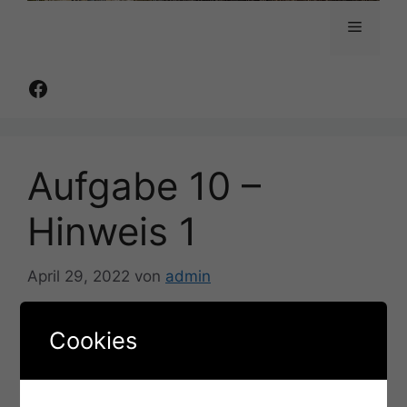
Menü
Facebook
Aufgabe 10 –
Hinweis 1
April 29, 2022
von
admin
Der kleine, goldene Stein befindet sich im
Cookies
Boden. Es ist ein sogenannter Stolperstein, der
auf die Deportation von Juden hinweist.